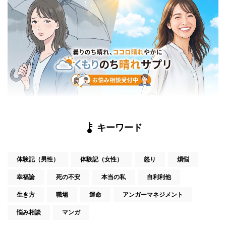
キーワード
体験記（男性）
体験記（女性）
怒り
煩悩
幸福論
死の不安
本当の私
自利利他
生き方
職場
運命
アンガーマネジメント
悩み相談
マンガ