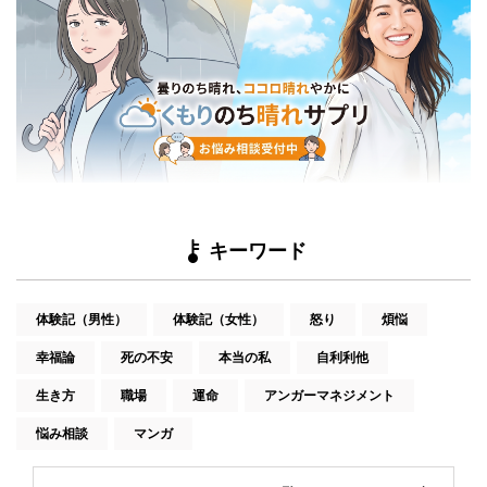
キーワード
体験記（男性）
体験記（女性）
怒り
煩悩
幸福論
死の不安
本当の私
自利利他
生き方
職場
運命
アンガーマネジメント
悩み相談
マンガ