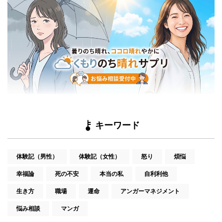
キーワード
体験記（男性）
体験記（女性）
怒り
煩悩
幸福論
死の不安
本当の私
自利利他
生き方
職場
運命
アンガーマネジメント
悩み相談
マンガ