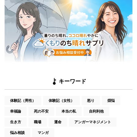
キーワード
体験記（男性）
体験記（女性）
怒り
煩悩
幸福論
死の不安
本当の私
自利利他
生き方
職場
運命
アンガーマネジメント
悩み相談
マンガ