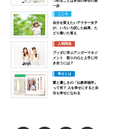
つめることは本当の幸せの第
一歩
こころ
自分を変えたいアラサー女子
が、いろいろ試した結果、た
どり着いた答え
人間関係
ブッダに学ぶアンガーマネジ
メント 怒りの心と上手に付
き合うには？
幸せとは
愛と優しさの「仏教幸福学」
って何？ 人を幸せにすると自
分も幸せになれる