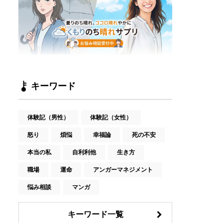
キーワード
体験記（男性）
体験記（女性）
怒り
煩悩
幸福論
死の不安
本当の私
自利利他
生き方
職場
運命
アンガーマネジメント
悩み相談
マンガ
キーワード一覧