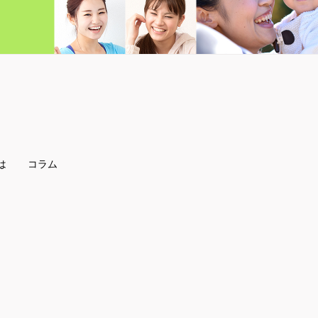
は
コラム