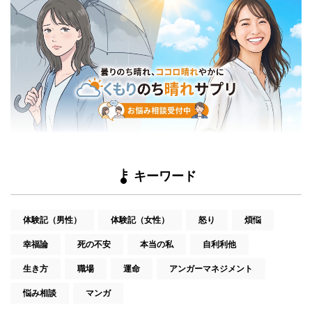
キーワード
体験記（男性）
体験記（女性）
怒り
煩悩
幸福論
死の不安
本当の私
自利利他
生き方
職場
運命
アンガーマネジメント
悩み相談
マンガ