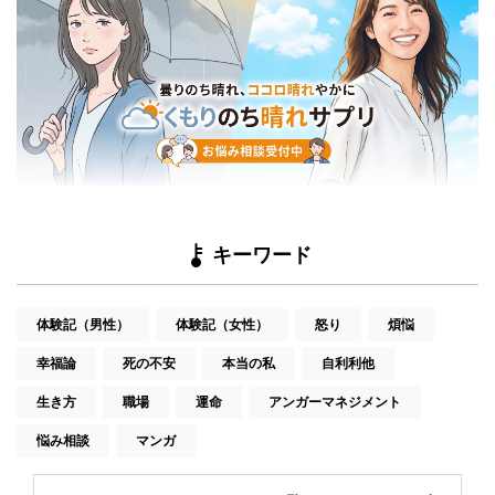
キーワード
体験記（男性）
体験記（女性）
怒り
煩悩
幸福論
死の不安
本当の私
自利利他
生き方
職場
運命
アンガーマネジメント
悩み相談
マンガ