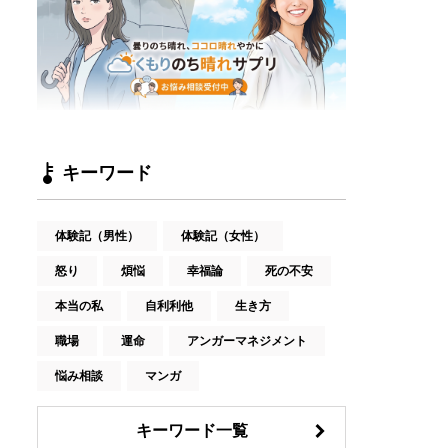
キーワード
体験記（男性）
体験記（女性）
怒り
煩悩
幸福論
死の不安
本当の私
自利利他
生き方
職場
運命
アンガーマネジメント
悩み相談
マンガ
キーワード一覧