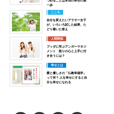
つめることは本当の幸せの第
一歩
こころ
自分を変えたいアラサー女子
が、いろいろ試した結果、た
どり着いた答え
人間関係
ブッダに学ぶアンガーマネジ
メント 怒りの心と上手に付
き合うには？
幸せとは
愛と優しさの「仏教幸福学」
って何？ 人を幸せにすると自
分も幸せになれる