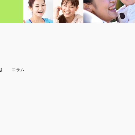
は
コラム