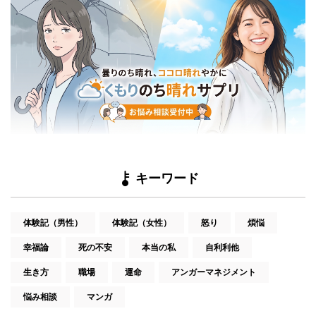
キーワード
体験記（男性）
体験記（女性）
怒り
煩悩
幸福論
死の不安
本当の私
自利利他
生き方
職場
運命
アンガーマネジメント
悩み相談
マンガ