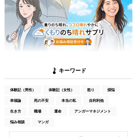
キーワード
体験記（男性）
体験記（女性）
怒り
煩悩
幸福論
死の不安
本当の私
自利利他
生き方
職場
運命
アンガーマネジメント
悩み相談
マンガ