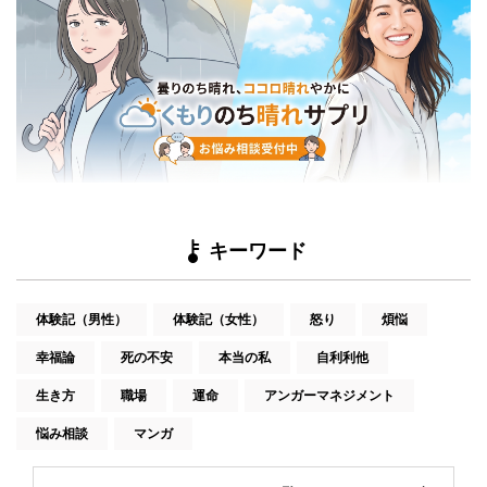
キーワード
体験記（男性）
体験記（女性）
怒り
煩悩
幸福論
死の不安
本当の私
自利利他
生き方
職場
運命
アンガーマネジメント
悩み相談
マンガ