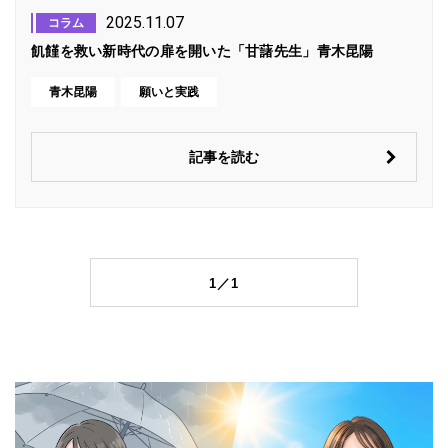
2025.11.07
コラム
飢饉を救い新時代の扉を開いた「甘藷先生」青木昆陽
青木昆陽
願いと実践
記事を読む
1／1