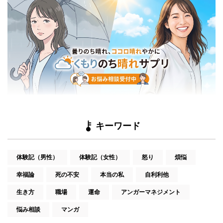
キーワード
体験記（男性）
体験記（女性）
怒り
煩悩
幸福論
死の不安
本当の私
自利利他
生き方
職場
運命
アンガーマネジメント
悩み相談
マンガ