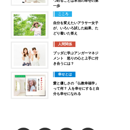
つめることは本当の幸せの第
一歩
こころ
自分を変えたいアラサー女子
が、いろいろ試した結果、た
どり着いた答え
人間関係
ブッダに学ぶアンガーマネジ
メント 怒りの心と上手に付
き合うには？
幸せとは
愛と優しさの「仏教幸福学」
って何？ 人を幸せにすると自
分も幸せになれる