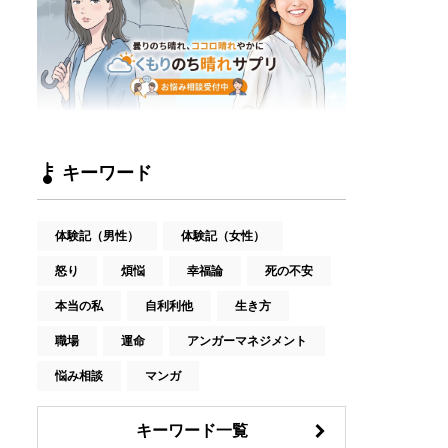
キーワード
体験記（男性）
体験記（女性）
怒り
煩悩
幸福論
死の不安
本当の私
自利利他
生き方
職場
運命
アンガーマネジメント
悩み相談
マンガ
キーワード一覧