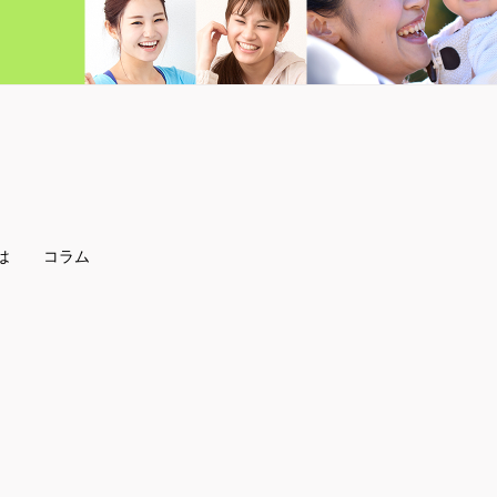
は
コラム