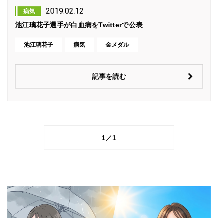
2019.02.12
病気
池江璃花子選手が白血病をTwitterで公表
池江璃花子
病気
金メダル
記事を読む
1／1