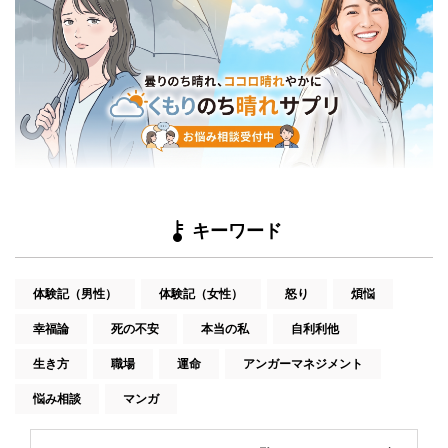
キーワード
体験記（男性）
体験記（女性）
怒り
煩悩
幸福論
死の不安
本当の私
自利利他
生き方
職場
運命
アンガーマネジメント
悩み相談
マンガ