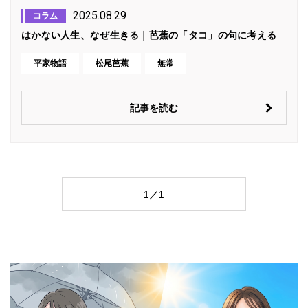
2025.08.29
コラム
はかない人生、なぜ生きる｜芭蕉の「タコ」の句に考える
平家物語
松尾芭蕉
無常
記事を読む
1／1