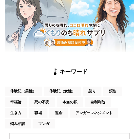
キーワード
体験記（男性）
体験記（女性）
怒り
煩悩
幸福論
死の不安
本当の私
自利利他
生き方
職場
運命
アンガーマネジメント
悩み相談
マンガ