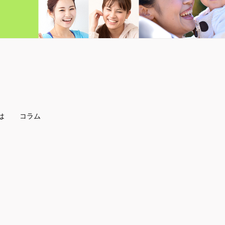
は
コラム