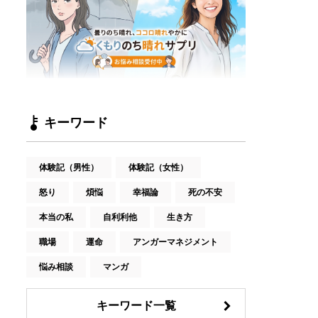
キーワード
体験記（男性）
体験記（女性）
怒り
煩悩
幸福論
死の不安
本当の私
自利利他
生き方
職場
運命
アンガーマネジメント
悩み相談
マンガ
キーワード一覧