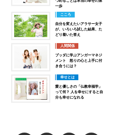
つめることは本当の幸せの第
一歩
こころ
自分を変えたいアラサー女子
が、いろいろ試した結果、た
どり着いた答え
人間関係
ブッダに学ぶアンガーマネジ
メント 怒りの心と上手に付
き合うには？
幸せとは
愛と優しさの「仏教幸福学」
って何？ 人を幸せにすると自
分も幸せになれる