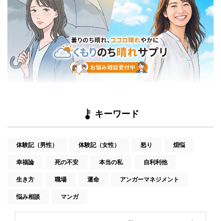
キーワード
体験記（男性）
体験記（女性）
怒り
煩悩
幸福論
死の不安
本当の私
自利利他
生き方
職場
運命
アンガーマネジメント
悩み相談
マンガ