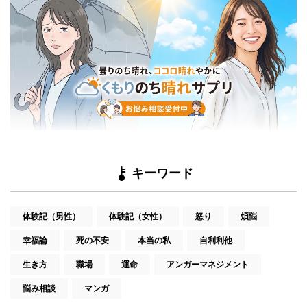
キーワード
体験記（男性）
体験記（女性）
怒り
煩悩
幸福論
死の不安
本当の私
自利利他
生き方
職場
運命
アンガーマネジメント
悩み相談
マンガ