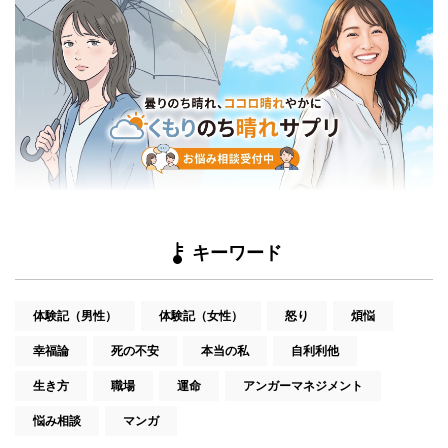
キーワード
体験記（男性）
体験記（女性）
怒り
煩悩
幸福論
死の不安
本当の私
自利利他
生き方
職場
運命
アンガーマネジメント
悩み相談
マンガ