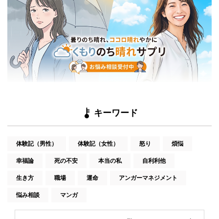
キーワード
体験記（男性）
体験記（女性）
怒り
煩悩
幸福論
死の不安
本当の私
自利利他
生き方
職場
運命
アンガーマネジメント
悩み相談
マンガ