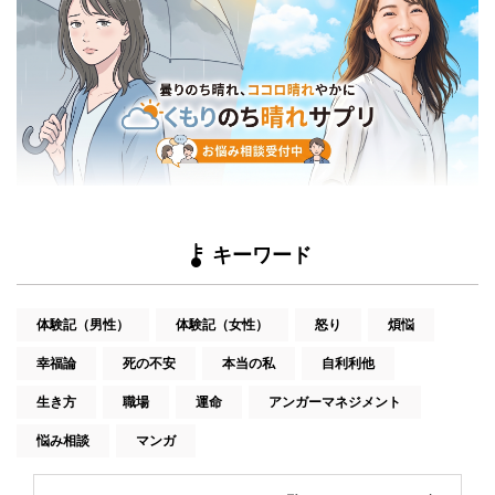
キーワード
体験記（男性）
体験記（女性）
怒り
煩悩
幸福論
死の不安
本当の私
自利利他
生き方
職場
運命
アンガーマネジメント
悩み相談
マンガ