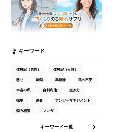
キーワード
体験記（男性）
体験記（女性）
怒り
煩悩
幸福論
死の不安
本当の私
自利利他
生き方
職場
運命
アンガーマネジメント
悩み相談
マンガ
キーワード一覧