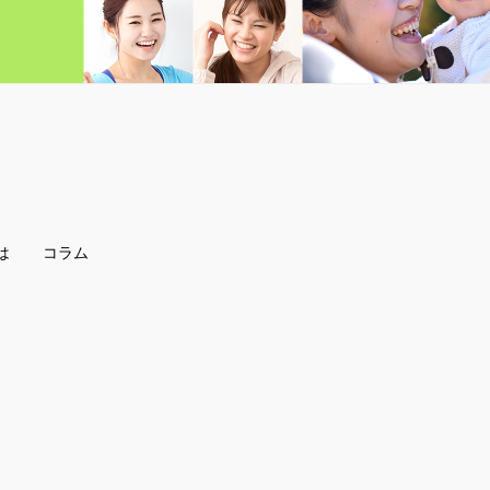
は
コラム