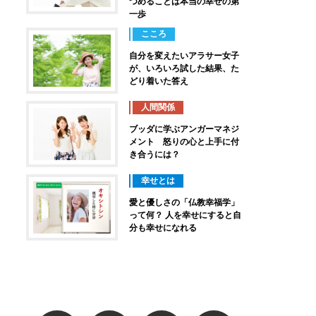
つめることは本当の幸せの第
一歩
こころ
自分を変えたいアラサー女子
が、いろいろ試した結果、た
どり着いた答え
人間関係
ブッダに学ぶアンガーマネジ
メント 怒りの心と上手に付
き合うには？
幸せとは
愛と優しさの「仏教幸福学」
って何？ 人を幸せにすると自
分も幸せになれる