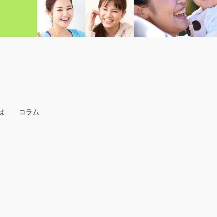
は
コラム