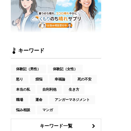
キーワード
体験記（男性）
体験記（女性）
怒り
煩悩
幸福論
死の不安
本当の私
自利利他
生き方
職場
運命
アンガーマネジメント
悩み相談
マンガ
キーワード一覧