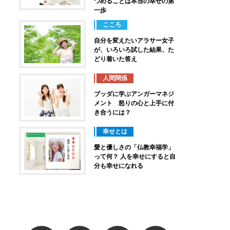
つめることは本当の幸せの第
一歩
こころ
自分を変えたいアラサー女子
が、いろいろ試した結果、た
どり着いた答え
人間関係
ブッダに学ぶアンガーマネジ
メント 怒りの心と上手に付
き合うには？
幸せとは
愛と優しさの「仏教幸福学」
って何？ 人を幸せにすると自
分も幸せになれる