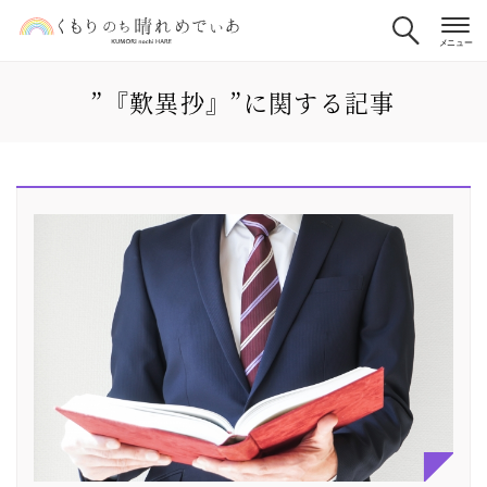
”『歎異抄』”に関する記事