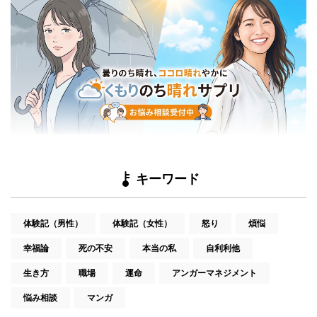
キーワード
体験記（男性）
体験記（女性）
怒り
煩悩
幸福論
死の不安
本当の私
自利利他
生き方
職場
運命
アンガーマネジメント
悩み相談
マンガ