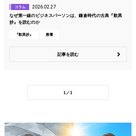
2026.02.27
コラム
なぜ第一線のビジネスパーソンは、鎌倉時代の古典『歎異
抄』を読むのか
『歎異抄』
教養
記事を読む
1／1