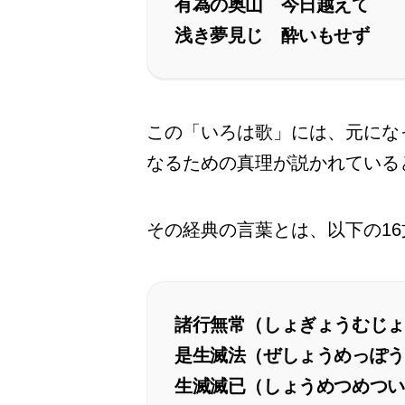
有為の奥山 今日越えて
浅き夢見じ 酔いもせず
この「いろは歌」には、元にな
なるための真理が説かれている
その経典の言葉とは、以下の1
諸行無常（しょぎょうむじょ
是生滅法（ぜしょうめっぽう
生滅滅已（しょうめつめつい