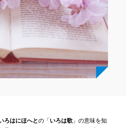
いろはにほへと
の「
いろは歌
」の意味を知