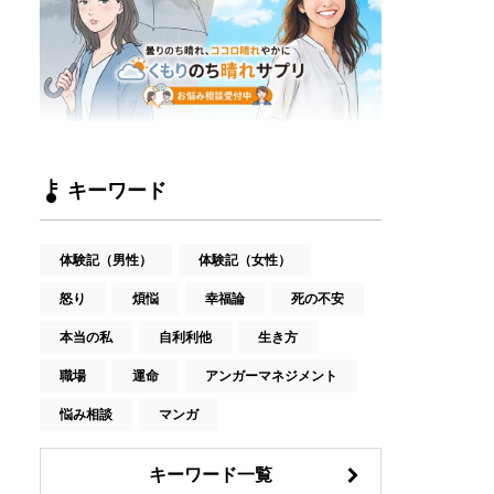
キーワード
体験記（男性）
体験記（女性）
怒り
煩悩
幸福論
死の不安
本当の私
自利利他
生き方
職場
運命
アンガーマネジメント
悩み相談
マンガ
キーワード一覧