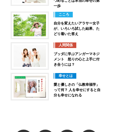
つめることは本当の幸せの第
一歩
こころ
自分を変えたいアラサー女子
が、いろいろ試した結果、た
どり着いた答え
人間関係
ブッダに学ぶアンガーマネジ
メント 怒りの心と上手に付
き合うには？
幸せとは
愛と優しさの「仏教幸福学」
って何？ 人を幸せにすると自
分も幸せになれる