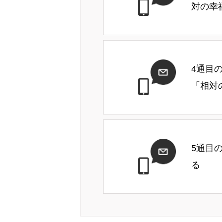
対の幸
4通目
「相対
5通目
る