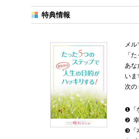
特典情報
メル
「た
あな
いま
次の
❶
「
❷
❸
「