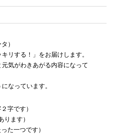
ータ）
ッキリする！」をお届けします。
と元気がわきあがる内容になって
うになっています。
字２字です）
あります）
たった一つです）