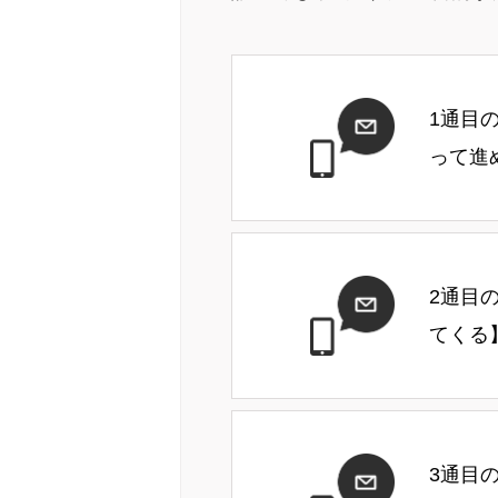
1通目
って進
2通目
てくる
3通目